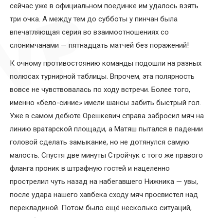
сейчас уже в официальном поединке им удалось взять
три очка. А между тем до субботы у пинчан была
впечатляющая серия во взаимоотношениях со
слонимчанами — пятнадцать матчей без поражений!
К очному противостоянию команды подошли на разных
полюсах турнирной таблицы. Впрочем, эта полярность
вовсе не чувствовалась по ходу встречи. Более того,
именно «бело-синие» имели шансы забить быстрый гол.
Уже в самом дебюте Орешкевич справа забросил мяч на
линию вратарской площади, а Матяш пытался в падении
головой сделать замыкание, но не дотянулся самую
малость. Спустя две минуты Стройчук с того же правого
фланга проник в штрафную гостей и нацеленно
прострелил чуть назад на набегавшего Нижника — увы,
после удара нашего хавбека сходу мяч просвистел над
перекладиной. Потом было ещё несколько ситуаций,