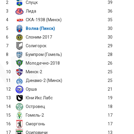
2
Слуцк
39
3
Лида
36
4
СКА-1938 (Минск)
35
5
Волна (Пинск)
30
6
Слоним-2017
30
7
Солигорск
29
8
Бумпром (Гомель)
28
9
Молодечно-2018
26
10
Минск-2
25
11
Динамо-2 (Минск)
25
12
Орша
21
13
Юни Икс Лабс
19
14
Островец
18
15
Гомель-2
17
16
Сморгонь
17
17
Осиповичи
13