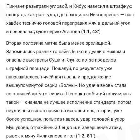
Пинчане разыграли угловой, и Кибук навесил в штрафную
площадь как раз туда, где находился Никопорёнок — наш
хавбек технично головой переправил мяч в дальний угол
и прервал «сухую» серию Агапова (
1:1, 43′
).
Вторая половина матча была менее зрелищной.
Запомнились разве что сэйв Лецко в дуэли с Чижом и
опасные выстрелы Суши и Клунка из-за пределов
штрафной площади. Пожалуй, по результату уже
напрашивалась ничейная гавань и продолжение
вышеупомянутой серии «Волны». Но удача вновь стала
союзницей «жёлто-синих». Цепочка событий получилась
такой — сначала не лучшее исполнение стандарта, потом
неудачный вынос прямо на исполнителя, вторая, уже
более успешная, попытка навеса, удар головой в упор
Мушулова, отражённый Лецко и, в завершение атаки,
рывок к мячу Ямлиханова и гол (
1:2, 81′
).