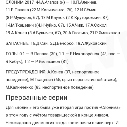
СЛОНИМ 2017: 44.А.Агапов (к) — 10.П.Аленчев,
11.В.Папава (22.М.Калинченко, 76), 12.И.Сёмин
(8.Р.Мушулов, 67), 13.М.Клунок (2.К.Круторожкин, 87),
14.М.Ткацевич ((4.Н.Чуйко, 67), 15.А.Чиж, 17.А.Сокол,
19.А.Конев (3.А.Булычев, 67), 20.А.Глотько, 21.Р.Ямлиханов.
ЗАПАСНЫЕ: 16.Д.Сай, 5.Д.Вечорко, 18.А.Жуковский.
ГОЛЫ: 0:1 — В.Папава (30), 1:1 — Е.Никопорёнок (43, пас —
В.Кибук), 1:2 — Р.Ямлиханов (81).
ПРЕДУПРЕЖДЕНИЯ: А.Конев (37, неспортивное
поведение), М.Ткацевич (65, срыв перспективной атаки),
М.Калинченко (83, неспортивное поведение).
Прерванные серии
Для «Волны» это была уже вторая игра против «Слонима»
в этом году с учётом товарищеской в конце января.
Неожиданно для многих тогда гости взяли взяли верх. И