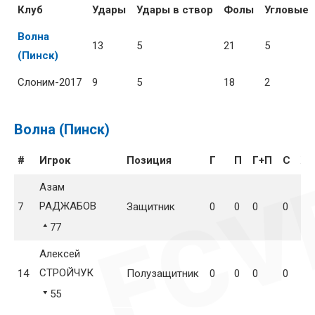
Клуб
Удары
Удары в створ
Фолы
Угловые
Волна
13
5
21
5
(Пинск)
Слоним-2017
9
5
18
2
Волна (Пинск)
#
Игрок
Позиция
Г
П
Г+П
С
Ж
Азам
РАДЖАБОВ
7
Защитник
0
0
0
0
0
77
Алексей
СТРОЙЧУК
14
Полузащитник
0
0
0
0
0
55