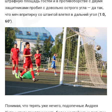
штрафную площадь гостей и в противоборстве с двумя
защитниками пробил с довольно острого угла — да так,
что мяч впритирку со штангой влетел в дальний угол (
1:0,
60′
).
Понимая, что терять уже нечего, подопечные Андрея