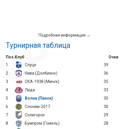
Подробная информация →
Турнирная таблица
Поз.
Клуб
Очки
1
Слуцк
39
2
Нива (Долбизно)
36
3
СКА-1938 (Минск)
35
4
Лида
33
5
Волна (Пинск)
30
6
Слоним-2017
30
7
Солигорск
29
8
Бумпром (Гомель)
28