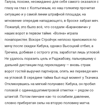
Галуза, похоже, неожиданно для себя самого оказался с
глазу на глаз с Колтыгиным, но наш голкипер прочитал
ситуацию и у самой линии штрафной площади, на
мгновение опередив нападающего, в броске забрал мяч.
Пожалуй, это было всё, что создали «Барановичи» у
наших ворот в первом тайме. «Волна» играла
понапористее. Вскоре Стройчук неплохо приложился по
мячу после скидки Кибука, однако Высоцкий отбил, а
Гречиха, добивая с острого угла, заработал лишь угловой.
Не удалось поразить цель и Раджабову, пальнувшему с
дальней дистанции под перекладину — вновь страж
ворот гостей выручил партнёров, опять же переведя мяч
на угловой. В середине тайма был ещё момент у Ткачика.
Откликнувшись на мягкий полунавес Кибука, он пробил
головой с одиннадцатиметровой отметки — рядом со
штангой. Потом пинчане как-то ослабили давление,
словно приберегая силы на вторую половину матча.