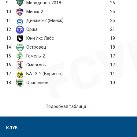
9
Молодечно-2018
26
10
Минск-2
25
11
Динамо-2 (Минск)
25
12
Орша
21
13
Юни Икс Лабс
19
14
Островец
18
15
Гомель-2
17
16
Сморгонь
17
17
БАТЭ-2 (Борисов)
11
18
Осиповичи
10
Подробная таблица →
КЛУБ