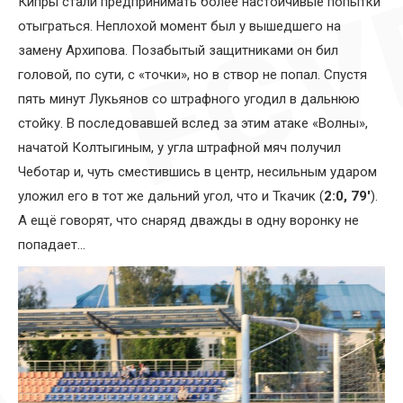
Кипры стали предпринимать более настойчивые попытки
отыграться. Неплохой момент был у вышедшего на
замену Архипова. Позабытый защитниками он бил
головой, по сути, с «точки», но в створ не попал. Спустя
пять минут Лукьянов со штрафного угодил в дальнюю
стойку. В последовавшей вслед за этим атаке «Волны»,
начатой Колтыгиным, у угла штрафной мяч получил
Чеботар и, чуть сместившись в центр, несильным ударом
уложил его в тот же дальний угол, что и Ткачик (
2:0, 79′
).
А ещё говорят, что снаряд дважды в одну воронку не
попадает…