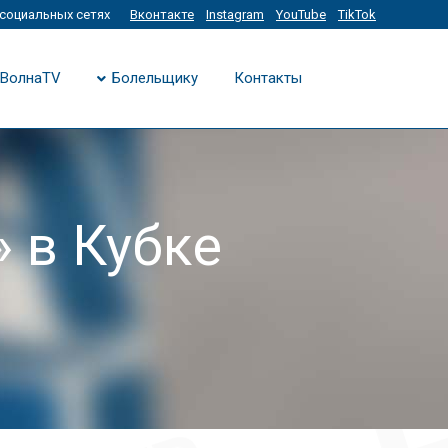
социальных сетях
Вконтакте
Instagram
YouTube
TikTok
ВолнаTV
Болельщику
Контакты
 в Кубке