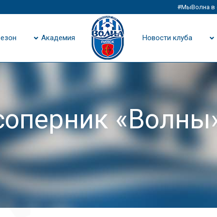
#МыВолна в 
езон
Академия
Новости клуба
соперник «Волны»