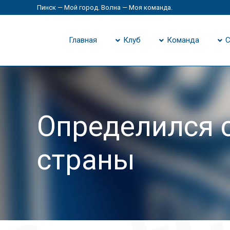
Пинск — Мой город. Волна — Моя команда.
Главная
Клуб
Команда
С
Определился 
страны