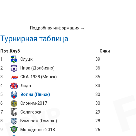
Подробная информация →
Турнирная таблица
Поз.
Клуб
Очки
1
Слуцк
39
2
Нива (Долбизно)
36
3
СКА-1938 (Минск)
35
4
Лида
33
5
Волна (Пинск)
30
6
Слоним-2017
30
7
Солигорск
29
8
Бумпром (Гомель)
28
9
Молодечно-2018
26