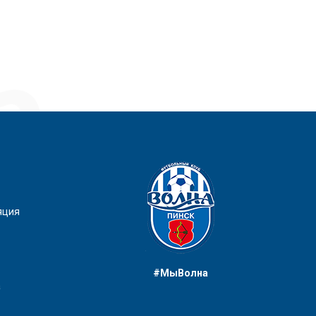
яция
#МыВолна
а