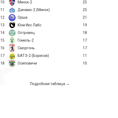
10
Минск-2
25
11
Динамо-2 (Минск)
25
12
Орша
21
13
Юни Икс Лабс
19
14
Островец
18
15
Гомель-2
17
16
Сморгонь
17
17
БАТЭ-2 (Борисов)
11
18
Осиповичи
10
Подробная таблица →