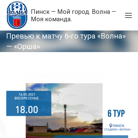
Пинск — Мой город. Волна —
Моя команда.
Превью к матчу 6-го тура «Волна»
— «Орша»