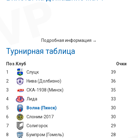
Подробная информация →
Турнирная таблица
Поз.
Клуб
Очки
1
Слуцк
39
2
Нива (Долбизно)
36
3
СКА-1938 (Минск)
35
4
Лида
33
5
Волна (Пинск)
30
6
Слоним-2017
30
7
Солигорск
29
8
Бумпром (Гомель)
28