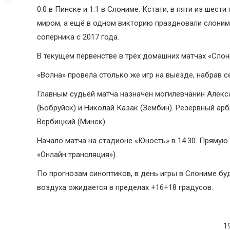
0:0 в Пинске и 1:1 в Слониме. Кстати, в пяти из ше
миром, а ещё в одном викторию праздновали слонимч
соперника с 2017 года.
В текущем первенстве в трёх домашних матчах «Слони
«Волна» провела столько же игр на выезде, набрав се
Главным судьёй матча назначен могилевчанин Алекс
(Бобруйск) и Николай Казак (Зембин). Резервный ар
Вербицкий (Минск).
Начало матча на стадионе «Юность» в 14.30. Прямую
«Онлайн трансляция»).
По прогнозам синоптиков, в день игры в Слониме буд
воздуха ожидается в пределах +16+18 градусов.
1