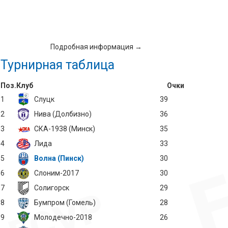
Подробная информация →
Турнирная таблица
Поз.
Клуб
Очки
1
Слуцк
39
2
Нива (Долбизно)
36
3
СКА-1938 (Минск)
35
4
Лида
33
5
Волна (Пинск)
30
6
Слоним-2017
30
7
Солигорск
29
8
Бумпром (Гомель)
28
9
Молодечно-2018
26