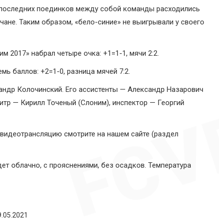
сти последних поединков между собой команды расходились
ане. Таким образом, «бело-синие» не выигрывали у своего
м 2017» набрал четыре очка: +1=1-1, мячи 2:2.
мь баллов: +2=1-0, разница мячей 7:2.
андр Колочинский. Его ассистенты — Александр Назарович
битр — Кирилл Точеный (Слоним), инспектор — Георгий
 видеотрансляцию смотрите на нашем сайте (раздел
ет облачно, с прояснениями, без осадков. Температура
9.05.2021