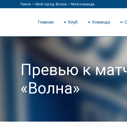
Пинск — Мой город. Волна — Моя команда.
Главная
Клуб
Команда
С
Превью к матч
«Волна»