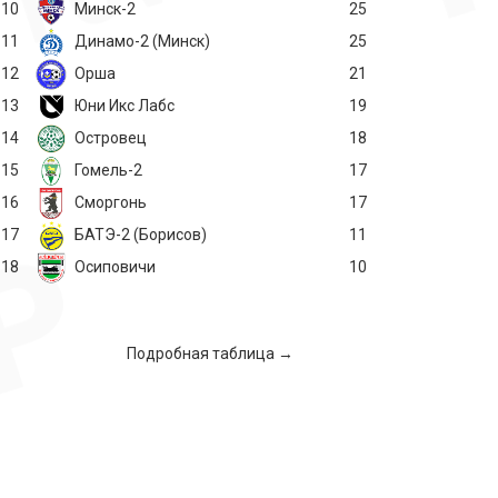
10
Минск-2
25
11
Динамо-2 (Минск)
25
12
Орша
21
13
Юни Икс Лабс
19
14
Островец
18
15
Гомель-2
17
16
Сморгонь
17
17
БАТЭ-2 (Борисов)
11
18
Осиповичи
10
Подробная таблица →