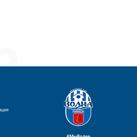
яция
#МыВолна