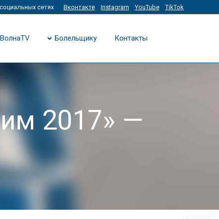
социальных сетях
Вконтакте
Instagram
YouTube
TikTok
ВолнаTV
Болельщику
Контакты
ним 2017» —