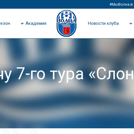
#МыВолна в 
езон
Академия
Новости клуба
у 7-го тура «Сло