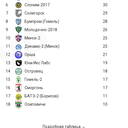
6
Слоним-2017
30
7
Солигорск
29
8
Бумпром (Гомель)
28
9
Молодечно-2018
26
10
Минск-2
25
11
Динамо-2 (Минск)
25
12
Орша
21
13
Юни Икс Лабс
19
14
Островец
18
15
Гомель-2
17
16
Сморгонь
17
17
БАТЭ-2 (Борисов)
11
18
Осиповичи
10
Подробная таблица →