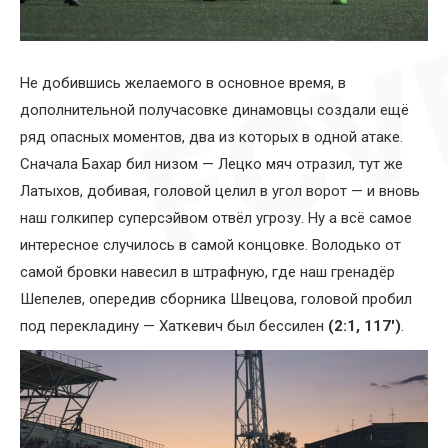
Не добившись желаемого в основное время, в
дополнительной получасовке динамовцы создали ещё
ряд опасных моментов, два из которых в одной атаке.
Сначала Бахар бил низом — Лецко мяч отразил, тут же
Латыхов, добивая, головой целил в угол ворот — и вновь
наш голкипер суперсэйвом отвёл угрозу. Ну а всё самое
интересное случилось в самой концовке. Володько от
самой бровки навесил в штрафную, где наш гренадёр
Шепелев, опередив сборника Швецова, головой пробил
под перекладину — Хаткевич был бессилен
(2:1, 117′)
.