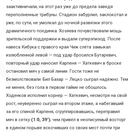
заактивничали, на этот раз уже до предела заведя
переполненные трибуны. Стадион забурлил, заклокотал и
уже, по сути, не умолкал до ночной развязки этого
драматичного поединка. Хозяева почувствовали мощь
зрительской поддержки и выдали суперэпизод. После
навеса Кибука с правого края Чиж слёта замыкал
излюбленной левой — под удар бросился Бутаревич,
повторный удар наносил Карпеня — Хаткевич в броске
остановил мяч у самой линии. Гости тоже не
безмолствовали. Бил Бахар — Лецко сыграл надёжно. Тем
не менее, без гола в первом тайме не обошлось.
Ходенков исполнил корнер — Хаткевич, несмотря на свой
рост, неуверенно сыграл на втором этаже, а набегавший
за его спиной Карпеня, сгруппировавшись, переправил
мяч в сетку
(1:0, 39′)
, чем привёл в неописуемый восторг
в едином порыве вскочивших со своих мест почти три