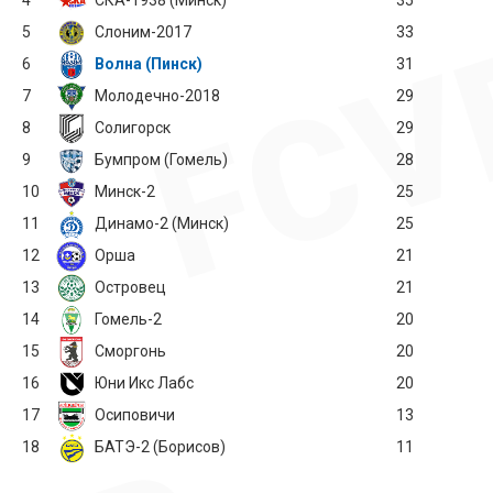
4
СКА-1938 (Минск)
35
5
Слоним-2017
33
6
Волна (Пинск)
31
7
Молодечно-2018
29
8
Солигорск
29
9
Бумпром (Гомель)
28
10
Минск-2
25
11
Динамо-2 (Минск)
25
12
Орша
21
13
Островец
21
14
Гомель-2
20
15
Сморгонь
20
16
Юни Икс Лабс
20
17
Осиповичи
13
18
БАТЭ-2 (Борисов)
11