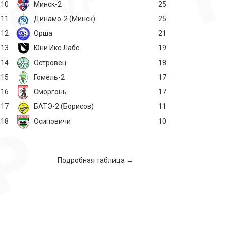
10
Минск-2
25
11
Динамо-2 (Минск)
25
12
Орша
21
13
Юни Икс Лабс
19
14
Островец
18
15
Гомель-2
17
16
Сморгонь
17
17
БАТЭ-2 (Борисов)
11
18
Осиповичи
10
Подробная таблица →