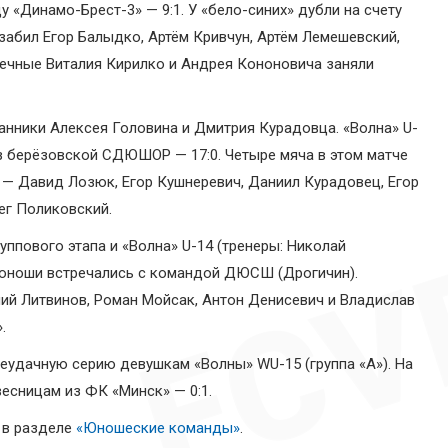
у «Динамо-Брест-3» — 9:1. У «бело-синих» дубли на счету
забил Егор Балыдко, Артём Кривчун, Артём Лемешевский,
печные Виталия Кирилко и Андрея Кононовича заняли
анники Алексея Головина и Дмитрия Курадовца. «Волна» U-
из берёзовской СДЮШОР — 17:0. Четыре мяча в этом матче
а — Давид Лозюк, Егор Кушнеревич, Даниил Курадовец, Егор
ег Поликовский.
ппового этапа и «Волна» U-14 (тренеры: Николай
 юноши встречались с командой ДЮСШ (Дрогичин).
ений Литвинов, Роман Мойсак, Антон Денисевич и Владислав
.
неудачную серию девушкам «Волны» WU-15 (группа «А»). На
есницам из ФК «Минск» — 0:1.
 в разделе
«Юношеские команды»
.