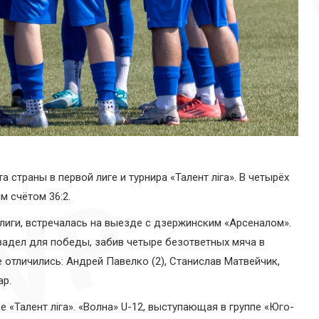
траны в первой лиге и турнира «Талент лiга». В четырёх
 счётом 36:2.
 лиги, встречалась на выезде с дзержинским «Арсеналом».
задел для победы, забив четыре безответных мяча в
е отличились: Андрей Павелко (2), Станислав Матвейчик,
ар.
«Талент лiга». «Волна» U-12, выступающая в группе «Юго-