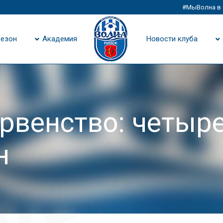
#МыВолна в 
езон
Академия
Новости клуба
рвенство: четыр
н