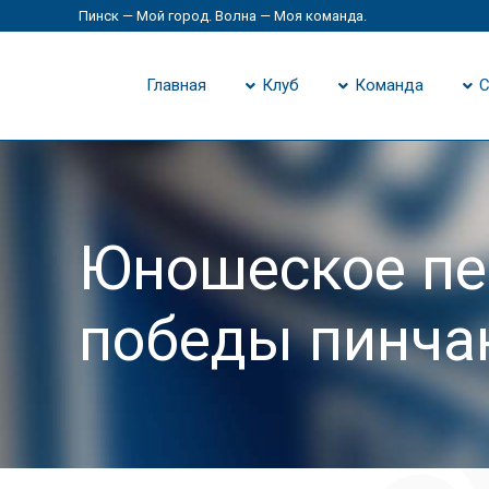
Пинск — Мой город. Волна — Моя команда.
Главная
Клуб
Команда
С
Юношеское пе
победы пинча