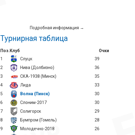
Подробная информация →
Турнирная таблица
Поз.
Клуб
Очки
1
Слуцк
39
2
Нива (Долбизно)
36
3
СКА-1938 (Минск)
35
4
Лида
33
5
Волна (Пинск)
30
6
Слоним-2017
30
7
Солигорск
29
8
Бумпром (Гомель)
28
9
Молодечно-2018
26