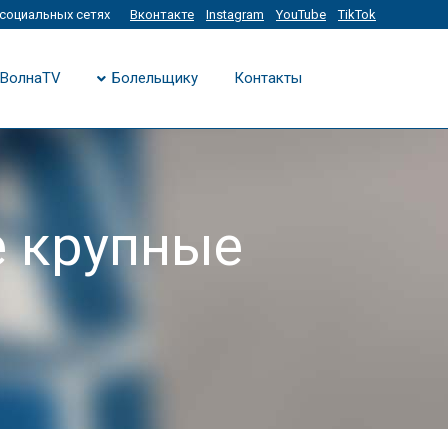
социальных сетях
Вконтакте
Instagram
YouTube
TikTok
ВолнаTV
Болельщику
Контакты
е крупные