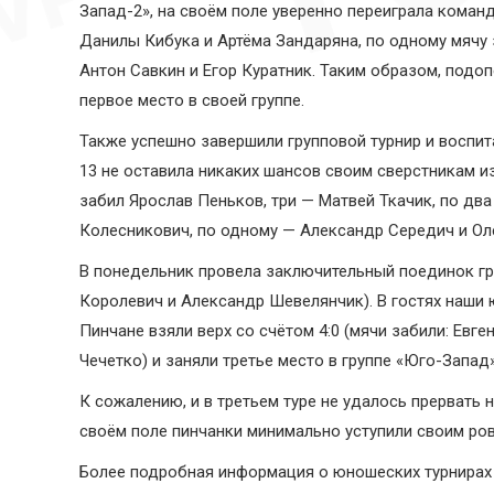
Запад-2», на своём поле уверенно переиграла команд
Данилы Кибука и Артёма Зандаряна, по одному мячу 
Антон Савкин и Егор Куратник. Таким образом, подо
первое место в своей группе.
Также успешно завершили групповой турнир и воспит
13 не оставила никаких шансов своим сверстникам 
забил Ярослав Пеньков, три — Матвей Ткачик, по дв
Колесникович, по одному — Александр Середич и Ол
В понедельник провела заключительный поединок гру
Королевич и Александр Шевелянчик). В гостях наши
Пинчане взяли верх со счётом 4:0 (мячи забили: Евг
Чечетко) и заняли третье место в группе «Юго-Запад»
К сожалению, и в третьем туре не удалось прервать 
своём поле пинчанки минимально уступили своим ров
Более подробная информация о юношеских турнирах