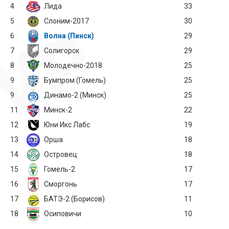
4
Лида
33
5
Слоним-2017
30
6
Волна (Пинск)
29
7
Солигорск
29
8
Молодечно-2018
25
9
Бумпром (Гомель)
25
9
Динамо-2 (Минск)
25
11
Минск-2
22
12
Юни Икс Лабс
19
13
Орша
18
14
Островец
18
15
Гомель-2
17
16
Сморгонь
17
17
БАТЭ-2 (Борисов)
11
18
Осиповичи
10