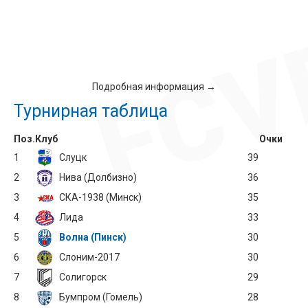
Подробная информация →
Турнирная таблица
Поз.
Клуб
Очки
1
Слуцк
39
2
Нива (Долбизно)
36
3
СКА-1938 (Минск)
35
4
Лида
33
5
Волна (Пинск)
30
6
Слоним-2017
30
7
Солигорск
29
8
Бумпром (Гомель)
28