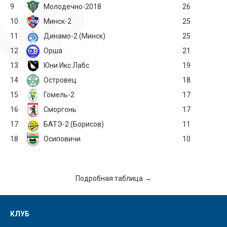
9
Молодечно-2018
26
10
Минск-2
25
11
Динамо-2 (Минск)
25
12
Орша
21
13
Юни Икс Лабс
19
14
Островец
18
15
Гомель-2
17
16
Сморгонь
17
17
БАТЭ-2 (Борисов)
11
18
Осиповичи
10
Подробная таблица →
КЛУБ