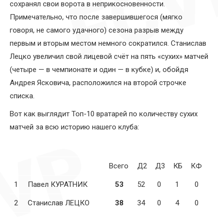
сохранял свои ворота в неприкосновенности.
Примечательно, что после завершившегося (мягко
говоря, не самого удачного) сезона разрыв между
первым и вторым местом немного сократился. Станислав
Лецко увеличил свой лицевой счёт на пять «сухих» матчей
(четыре — в чемпионате и один — в кубке) и, обойдя
Андрея Ясковича, расположился на второй строчке
списка.
Вот как выглядит Топ-10 вратарей по количеству сухих
матчей за всю историю нашего клуба:
Всего
Д2
Д3
КБ
КФ
1
Павел КУРАТНИК
53
52
0
1
0
2
Станислав ЛЕЦКО
38
34
0
4
0