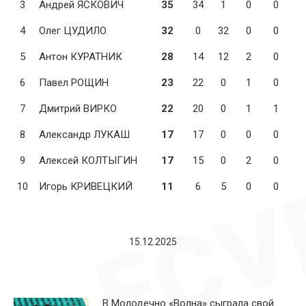
3
Андрей ЯСКОВИЧ
35
34
1
0
0
4
Олег ЦУДИЛО
32
0
32
0
0
5
Антон КУРАТНИК
28
14
12
2
0
6
Павел РОЩИН
23
22
0
1
0
7
Дмитрий ВИРКО
22
20
0
1
1
8
Александр ЛУКАШ
17
17
0
0
0
9
Алексей КОЛТЫГИН
17
15
0
2
0
10
Игорь КРИВЕЦКИЙ
11
6
5
0
0
15.12.2025
В Молодечно «Волна» сыграла свой