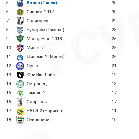
5
Волна (Пинск)
30
6
Слоним-2017
30
7
Солигорск
29
8
Бумпром (Гомель)
28
9
Молодечно-2018
26
10
Минск-2
25
11
Динамо-2 (Минск)
25
12
Орша
21
13
Юни Икс Лабс
19
14
Островец
18
15
Гомель-2
17
16
Сморгонь
17
17
БАТЭ-2 (Борисов)
11
18
Осиповичи
10