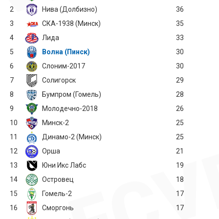
2
Нива (Долбизно)
36
3
СКА-1938 (Минск)
35
4
Лида
33
5
Волна (Пинск)
30
6
Слоним-2017
30
7
Солигорск
29
8
Бумпром (Гомель)
28
9
Молодечно-2018
26
10
Минск-2
25
11
Динамо-2 (Минск)
25
12
Орша
21
13
Юни Икс Лабс
19
14
Островец
18
15
Гомель-2
17
16
Сморгонь
17