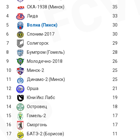
3
СКА-1938 (Минск)
35
4
Лида
33
5
Волна (Пинск)
30
6
Слоним-2017
30
7
Солигорск
29
8
Бумпром (Гомель)
28
9
Молодечно-2018
26
10
Минск-2
25
11
Динамо-2 (Минск)
25
12
Орша
21
13
Юни Икс Лабс
19
14
Островец
18
15
Гомель-2
17
16
Сморгонь
17
17
БАТЭ-2 (Борисов)
11