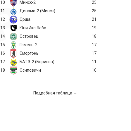
10
Минск-2
25
11
Динамо-2 (Минск)
25
12
Орша
21
13
Юни Икс Лабс
19
14
Островец
18
15
Гомель-2
17
16
Сморгонь
17
17
БАТЭ-2 (Борисов)
11
18
Осиповичи
10
Подробная таблица →