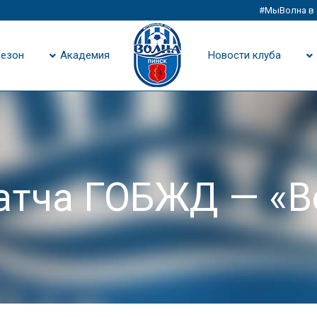
#МыВолна в 
езон
Академия
Новости клуба
атча ГОБЖД — «В