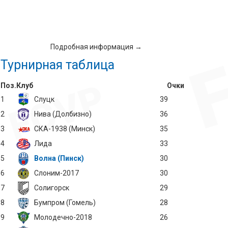
Подробная информация →
Турнирная таблица
Поз.
Клуб
Очки
1
Слуцк
39
2
Нива (Долбизно)
36
3
СКА-1938 (Минск)
35
4
Лида
33
5
Волна (Пинск)
30
6
Слоним-2017
30
7
Солигорск
29
8
Бумпром (Гомель)
28
9
Молодечно-2018
26