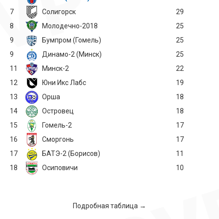
7
Солигорск
29
8
Молодечно-2018
25
9
Бумпром (Гомель)
25
9
Динамо-2 (Минск)
25
11
Минск-2
22
12
Юни Икс Лабс
19
13
Орша
18
14
Островец
18
15
Гомель-2
17
16
Сморгонь
17
17
БАТЭ-2 (Борисов)
11
18
Осиповичи
10
Подробная таблица →